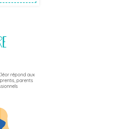
re
Cléor répond aux
pprentis, parents
ssionnels