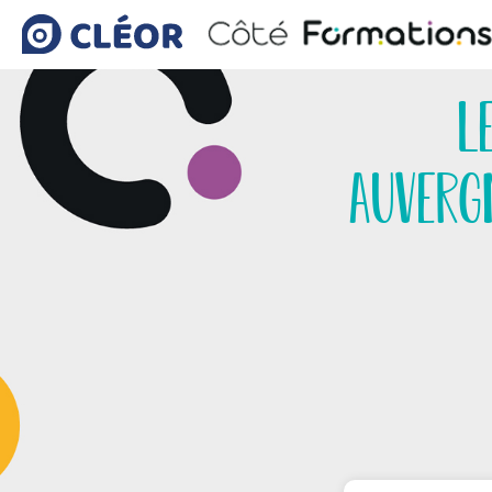
L
Auverg