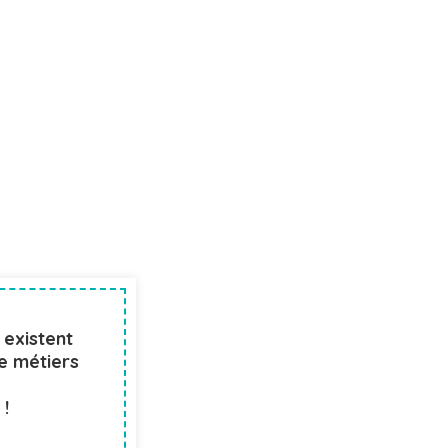
 existent
de métiers
 !