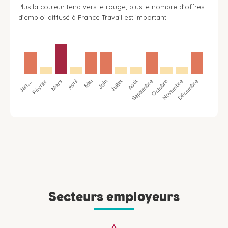
Plus la couleur tend vers le rouge, plus le nombre d’offres
d’emploi diffusé à France Travail est important.
Jan…
Avril
Juillet
Octobre
Mars
Juin
Septembre
Décembre
Février
Mai
Août
Novembre
Secteurs employeurs