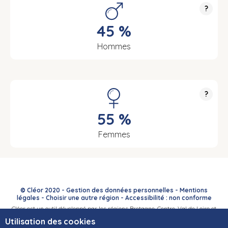
?
45 %
Hommes
?
55 %
Femmes
© Cléor 2020 -
Gestion des données personnelles
-
Mentions
légales
-
Choisir une autre région
-
Accessibilité : non conforme
Cléor est un outil développé par les régions Bretagne, Centre-Val de Loire et
Bourgogne-Franche-Comté et leurs Carif-Oref associés.
Utilisation des cookies