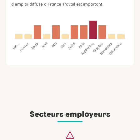
d’emploi diffusé à France Travail est important.
Jan…
Avril
Juillet
Octobre
Mars
Juin
Septembre
Décembre
Février
Mai
Août
Novembre
Secteurs employeurs