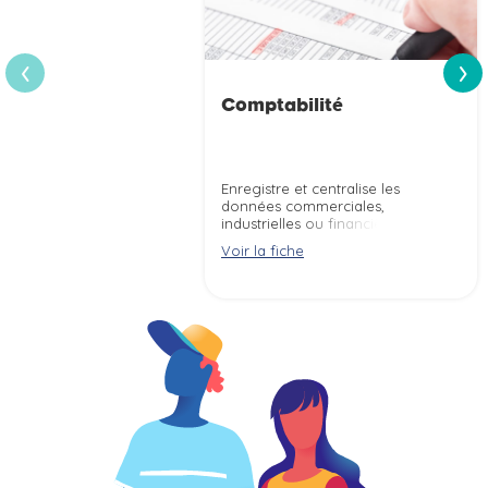
›
‹
Comptabilité
Enregistre et centralise les
données commerciales,
industrielles ou financières
d''une structure pour établir des
Voir la fiche
balances de comptes, comptes
de résultat, bilans, ... selon les
obligations légales. Contrôle
l''exactitude des écritures
comptables et rend compte de
la situation économique de la
structure.