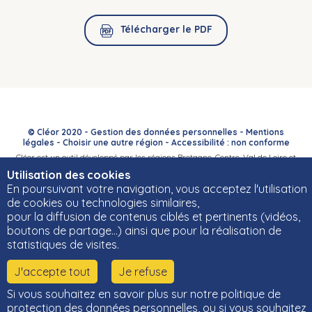
Télécharger le PDF
© Cléor 2020 -
Gestion des données personnelles
-
Mentions
légales
-
Choisir une autre région
-
Accessibilité : non conforme
Cléor est un outil développé par les régions Bretagne, Centre-Val de Loire et
Bourgogne-Franche-Comté et leurs Carif-Oref associés.
Utilisation des cookies
En poursuivant votre navigation, vous acceptez l'utilisation
de cookies ou technologies similaires,
pour la diffusion de contenus ciblés et pertinents (vidéos,
boutons de partage…) ainsi que pour la réalisation de
statistiques de visites.
J'accepte tout
Je refuse
Si vous souhaitez en savoir plus sur notre politique de
protection des données personnelles, ou si vous souhaitez