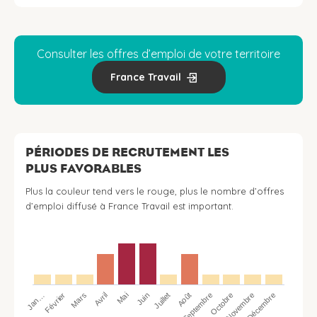
Consulter les offres d’emploi de votre territoire
France Travail
PÉRIODES DE RECRUTEMENT LES
PLUS FAVORABLES
Plus la couleur tend vers le rouge, plus le nombre d’offres
d’emploi diffusé à France Travail est important.
Jan…
Avril
Juillet
Octobre
Mars
Juin
Septembre
Décembre
Février
Mai
Août
Novembre