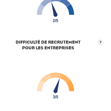
2/5
2/5
DIFFICULTÉ DE RECRUTEMENT
?
POUR LES ENTREPRISES
3/5
3/5