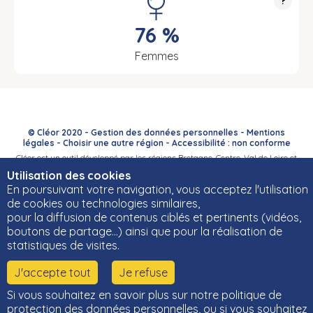
?
76 %
Femmes
© Cléor 2020 -
Gestion des données personnelles
-
Mentions
légales
-
Choisir une autre région
-
Accessibilité : non conforme
Cléor est un outil développé par les régions Bretagne, Centre-Val de Loire et
Bourgogne-Franche-Comté et leurs Carif-Oref associés.
Utilisation des cookies
En poursuivant votre navigation, vous acceptez l'utilisation
de cookies ou technologies similaires,
pour la diffusion de contenus ciblés et pertinents (vidéos,
boutons de partage…) ainsi que pour la réalisation de
statistiques de visites.
J'accepte tout
Je refuse
Si vous souhaitez en savoir plus sur notre politique de
protection des données personnelles, ou si vous souhaitez