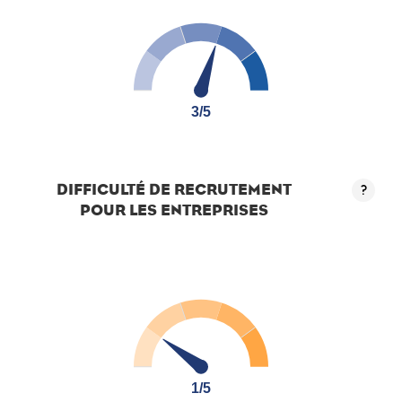
3/5
3/5
DIFFICULTÉ DE RECRUTEMENT
?
POUR LES ENTREPRISES
1/5
1/5