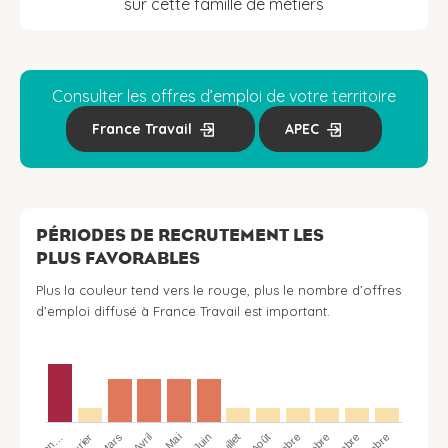
sur cette famille de métiers
Consulter les offres d’emploi de votre territoire
France Travail
APEC
PÉRIODES DE RECRUTEMENT LES
PLUS FAVORABLES
Plus la couleur tend vers le rouge, plus le nombre d’offres
d’emploi diffusé à France Travail est important.
Jan…
Avril
Juillet
Mars
Juin
Mai
Août