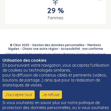
29 %
Femmes
© Cléor 2020 -
Gestion des données personnelles
-
Mentions
légales
-
Choisir une autre région
-
Accessibilité : non conforme
Cléor est un outil développé par les régions Bretagne, Centre-Val de Loire et
Bourgogne-Franche-Comté et leurs Carif-Oref associés.
Utilisation des cookies
En poursuivant votre navigation, vous acceptez l'utilisation
de cookies ou technologies similaires,
pour la diffusion de contenus ciblés et pertinents (vidéos,
boutons de partage…) ainsi que pour la réalisation de
statistiques de visites.
J'accepte tout
Je refuse
Si vous souhaitez en savoir plus sur notre politique de
protection des données personnelles, ou si vous souhaitez