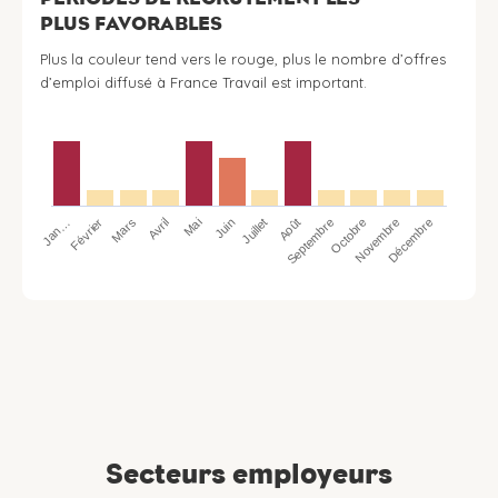
PLUS FAVORABLES
Plus la couleur tend vers le rouge, plus le nombre d’offres
d’emploi diffusé à France Travail est important.
Jan…
Avril
Juillet
Octobre
Mars
Juin
Septembre
Décembre
Février
Mai
Août
Novembre
Secteurs employeurs