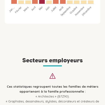
Jan…
Avril
Juillet
Octobre
Mars
Juin
Septembre
Décembre
Février
Mai
Août
Novembre
Secteurs employeurs
Ces statistiques regroupent toutes les familles de métiers
appartenant à la famille professionnelle :
« Architectes » (B7Z90).
« Graphistes, dessinateurs, stylistes, décorateurs et créateurs de