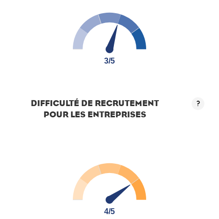
3/5
3/5
DIFFICULTÉ DE RECRUTEMENT
?
POUR LES ENTREPRISES
4/5
4/5