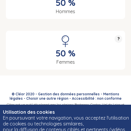
50 %
Hommes
?
50 %
Femmes
© Cléor 2020 -
Gestion des données personnelles
-
Mentions
légales
-
Choisir une autre région
-
Accessibilité : non conforme
Cléor est un outil développé par les régions Bretagne, Centre-Val de Loire et
Bourgogne-Franche-Comté et leurs Carif-Oref associés.
Utilisation des cookies
En poursuivant votre navigation, vous acceptez l'utilisation
de cookies ou technologies similaires,
pour la diffusion de contenus ciblés et pertinents (vidéos,