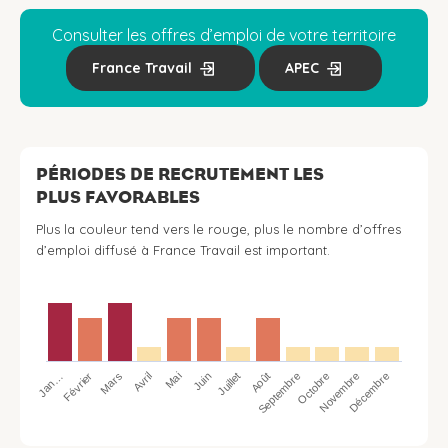
Consulter les offres d’emploi de votre territoire
France Travail
APEC
PÉRIODES DE RECRUTEMENT LES
PLUS FAVORABLES
Plus la couleur tend vers le rouge, plus le nombre d’offres
d’emploi diffusé à France Travail est important.
Jan…
Avril
Juillet
Octobre
Mars
Juin
Septembre
Décembre
Février
Mai
Août
Novembre