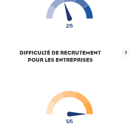
2/5
2/5
DIFFICULTÉ DE RECRUTEMENT
?
POUR LES ENTREPRISES
5/5
5/5