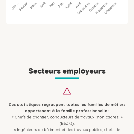
Jan…
Avril
Juillet
Octobre
Mars
Juin
Septembre
Décembre
Février
Mai
Août
Novembre
Secteurs employeurs
Ces statistiques regroupent toutes les familles de métiers
appartenant à la famille professionnelle :
« Chefs de chantier, conducteurs de travaux (non cadres) »
(B6Z73).
« Ingénieurs du bâtiment et des travaux publics, chefs de