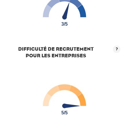
3/5
3/5
DIFFICULTÉ DE RECRUTEMENT
?
POUR LES ENTREPRISES
5/5
5/5