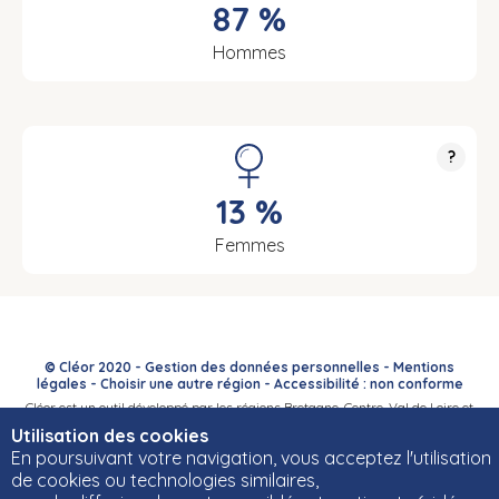
87 %
Hommes
?
13 %
Femmes
© Cléor 2020 -
Gestion des données personnelles
-
Mentions
légales
-
Choisir une autre région
-
Accessibilité : non conforme
Cléor est un outil développé par les régions Bretagne, Centre-Val de Loire et
Bourgogne-Franche-Comté et leurs Carif-Oref associés.
Utilisation des cookies
En poursuivant votre navigation, vous acceptez l'utilisation
de cookies ou technologies similaires,