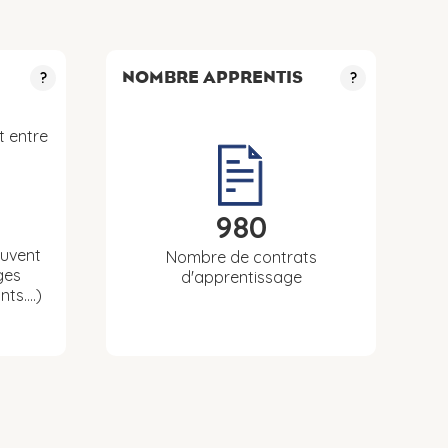
NOMBRE APPRENTIS
?
?
t entre
980
euvent
Nombre de contrats
ges
d'apprentissage
nts….)