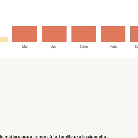
Mai
Juin
Juillet
Août
S
de métiers appartenant à la famille professionnelle :