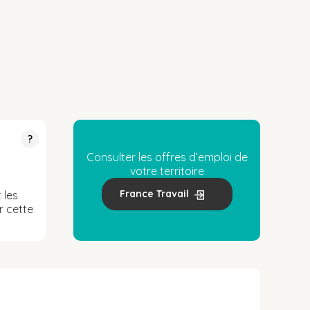
?
Consulter les offres d’emploi de
votre territoire
France Travail
 les
r cette