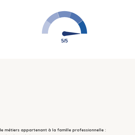
5/5
5/5
de métiers appartenant à la famille professionnelle :