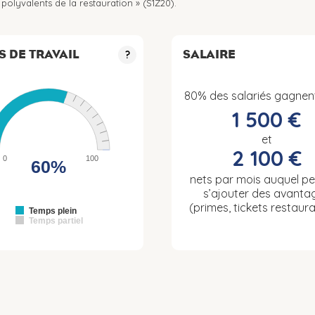
polyvalents de la restauration » (S1Z20).
S DE TRAVAIL
SALAIRE
?
80% des salariés gagnen
1 500 €
et
2 100 €
0
100
60%
nets par mois auquel p
s’ajouter des avanta
(primes, tickets restaura
Temps plein
Temps partiel