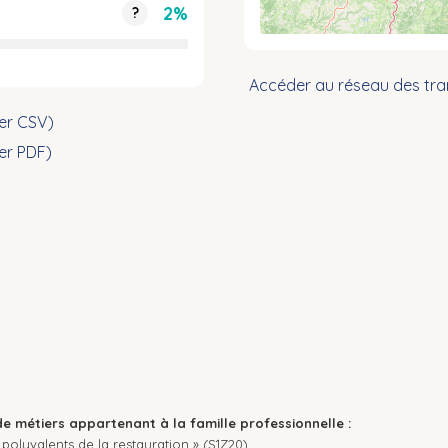
2%
?
Accéder au réseau des tra
ier CSV)
ier PDF)
de métiers appartenant à la famille professionnelle :
polyvalents de la restauration » (S1Z20).