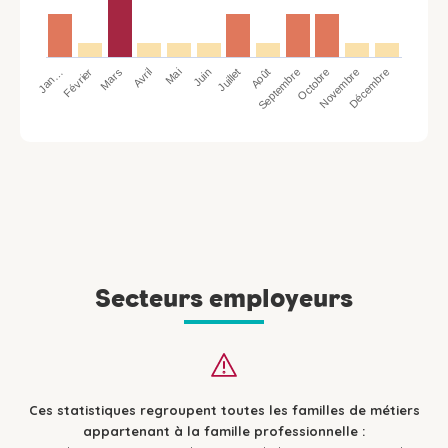
Jan…
Avril
Juillet
Octobre
Mars
Juin
Septembre
Décembre
Février
Mai
Août
Novembre
Secteurs employeurs
Ces statistiques regroupent toutes les familles de métiers
appartenant à la famille professionnelle :