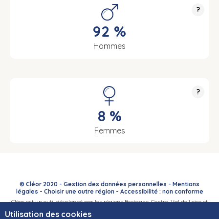
?
92 %
Hommes
?
8 %
Femmes
© Cléor 2020 -
Gestion des données personnelles
-
Mentions
légales
-
Choisir une autre région
-
Accessibilité : non conforme
Cléor est un outil développé par les régions Bretagne, Centre-Val de Loire et
Bourgogne-Franche-Comté et leurs Carif-Oref associés.
Utilisation des cookies