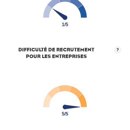
1/5
1/5
DIFFICULTÉ DE RECRUTEMENT
?
POUR LES ENTREPRISES
5/5
5/5