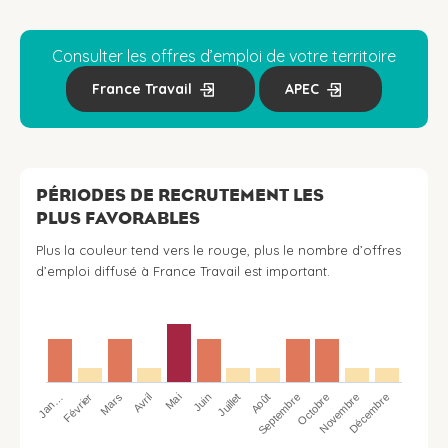
Consulter les offres d’emploi de votre territoire
France Travail
APEC
PÉRIODES DE RECRUTEMENT LES
PLUS FAVORABLES
Plus la couleur tend vers le rouge, plus le nombre d’offres
d’emploi diffusé à France Travail est important.
Jan…
Avril
Juillet
Octobre
Mars
Juin
Septembre
Décembre
Février
Mai
Août
Novembre