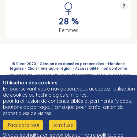
?
28 %
Femmes
© Cléor 2020 -
Gestion des données personnelles
-
Mentions
légales
-
Choisir une autre région
-
Accessibilité : non conforme
Cléor est un outil développé par les régions Bretagne, Centre-Val de Loire et
Bourgogne-Franche-Comté et leurs Carif-Oref associés.
Utilisation des cookies
En poursuivant votre navigation, vous acceptez l'utilisation
de cookies ou technologies similaires,
pour la diffusion de contenus ciblés et pertinents (vidéos,
boutons de partage…) ainsi que pour la réalisation de
statistiques de visites.
J'accepte tout
Je refuse
Si vous souhaitez en savoir plus sur notre politique de