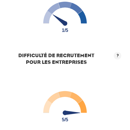
1/5
1/5
DIFFICULTÉ DE RECRUTEMENT
?
POUR LES ENTREPRISES
5/5
5/5