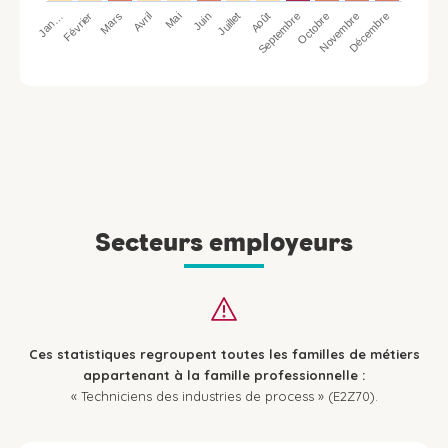
Jan…
Avril
Juillet
Octobre
Mars
Juin
Septembre
Décembre
Février
Mai
Août
Novembre
Secteurs employeurs
Ces statistiques regroupent toutes les familles de métiers
appartenant à la famille professionnelle :
« Techniciens des industries de process » (E2Z70).