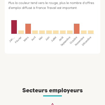
Plus la couleur tend vers le rouge, plus le nombre d’offres
d’emploi diffusé à France Travail est important.
Jan…
Avril
Juillet
Octobre
Mars
Juin
Septembre
Décembre
Février
Mai
Août
Novembre
Secteurs employeurs