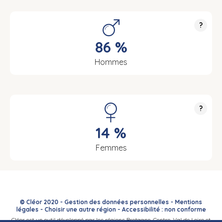
?
86 %
Hommes
?
14 %
Femmes
© Cléor 2020 -
Gestion des données personnelles
-
Mentions
légales
-
Choisir une autre région
-
Accessibilité : non conforme
Cléor est un outil développé par les régions Bretagne, Centre-Val de Loire et