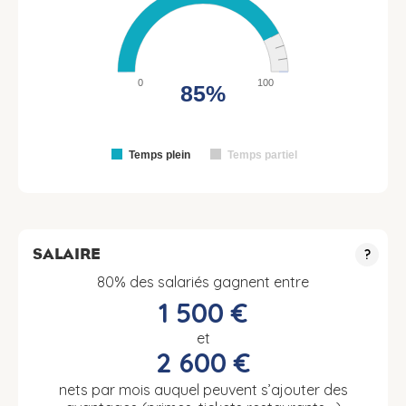
0
100
85%
Temps plein
Temps partiel
SALAIRE
?
80% des salariés gagnent entre
1 500 €
et
2 600 €
nets par mois auquel peuvent s’ajouter des