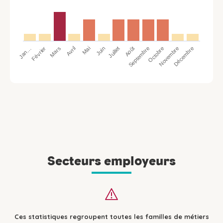
Jan…
Avril
Juillet
Octobre
Mars
Juin
Septembre
Décembre
Février
Mai
Août
Novembre
Secteurs employeurs
Ces statistiques regroupent toutes les familles de métiers