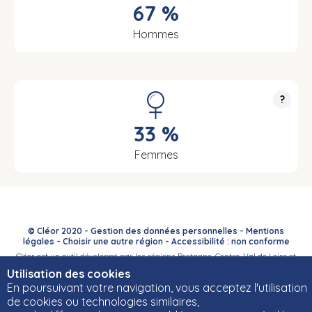
67 %
Hommes
?
33 %
Femmes
© Cléor 2020 -
Gestion des données personnelles
-
Mentions
légales
-
Choisir une autre région
-
Accessibilité : non conforme
Cléor est un outil développé par les régions Bretagne, Centre-Val de Loire et
Bourgogne-Franche-Comté et leurs Carif-Oref associés.
Utilisation des cookies
En poursuivant votre navigation, vous acceptez l'utilisation
de cookies ou technologies similaires,