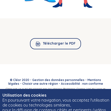
Télécharger le PDF
© Cléor 2020 -
Gestion des données personnelles
-
Mentions
légales
-
Choisir une autre région
-
Accessibilité : non conforme
Cléor est un outil développé par les régions Bretagne, Centre-Val de Loire et
Bourgogne-Franche-Comté et leurs Carif-Oref associés.
Utilisation des cookies
En poursuivant votre navigation, vous acceptez l'utilisation
de cookies ou technologies similaires,
pour la diffusion de contenus ciblés et pertinents (vidéos,