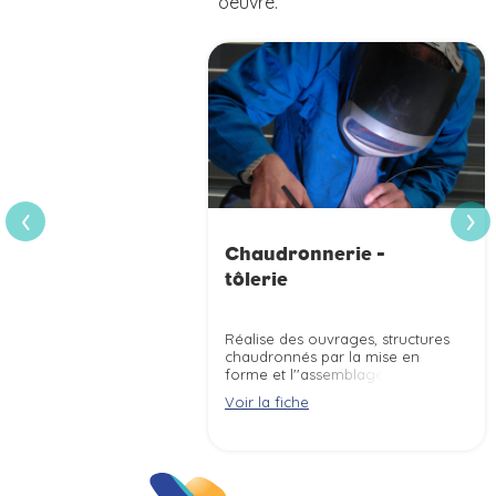
oeuvre.
›
‹
Chaudronnerie -
tôlerie
Réalise des ouvrages, structures
chaudronnés par la mise en
forme et l''assemblage de tôles,
tubes et profilés de différentes
Voir la fiche
dimensions, selon les règles de
sécurité.