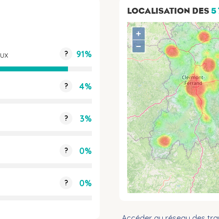
LOCALISATION DES
5
+
−
91%
?
aux
4%
?
3%
?
0%
?
0%
?
Accéder au réseau des tra