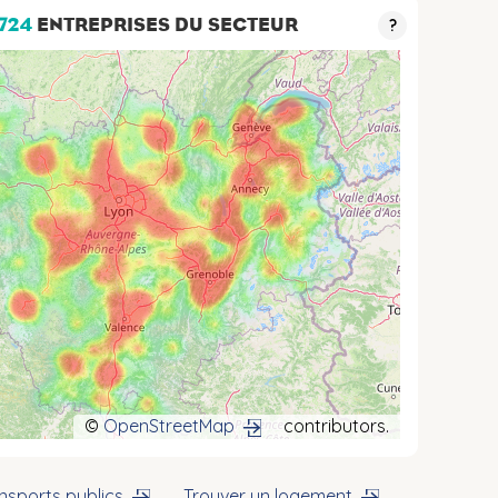
 724
ENTREPRISES DU SECTEUR
?
©
OpenStreetMap
contributors.
nsports publics
Trouver un logement