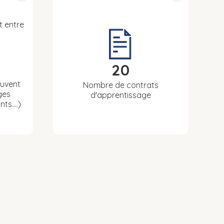
t entre
20
euvent
Nombre de contrats
ges
d'apprentissage
nts….)