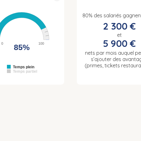
80% des salariés gagnen
2 300 €
et
5 900 €
0
100
85%
nets par mois auquel p
s’ajouter des avanta
(primes, tickets restaura
Temps plein
Temps partiel