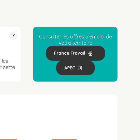
?
Consulter les offres d’emploi de
votre territoire
France Travail
 les
r cette
APEC