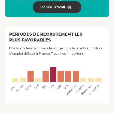
France Travail
PÉRIODES DE RECRUTEMENT LES
PLUS FAVORABLES
Plus la couleur tend vers le rouge, plus le nombre d’offres
d’emploi diffusé à France Travail est important.
Jan…
Avril
Juillet
Octobre
Mars
Juin
Septembre
Décembre
Février
Mai
Août
Novembre