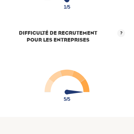
1/5
1/5
DIFFICULTÉ DE RECRUTEMENT
?
POUR LES ENTREPRISES
5/5
5/5