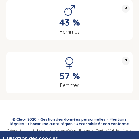
?
43 %
Hommes
?
57 %
Femmes
© Cléor 2020 -
Gestion des données personnelles
-
Mentions
légales
-
Choisir une autre région
-
Accessibilité : non conforme
Cléor est un outil développé par les régions Bretagne, Centre-Val de Loire et
Bourgogne-Franche-Comté et leurs Carif-Oref associés.
Utilisation des cookies