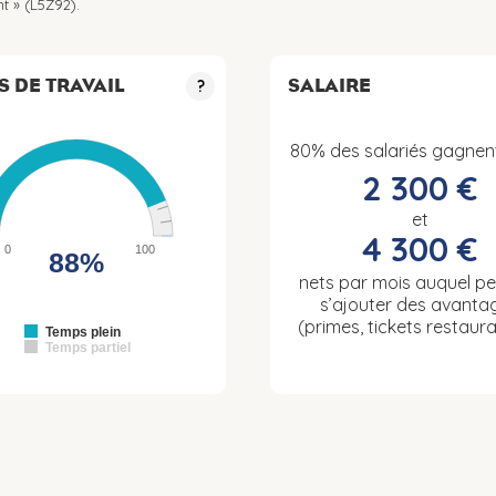
t » (L5Z92).
S DE TRAVAIL
SALAIRE
?
80% des salariés gagnen
2 300 €
et
4 300 €
0
100
88%
nets par mois auquel p
s’ajouter des avanta
(primes, tickets restaura
Temps plein
Temps partiel