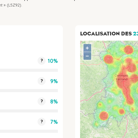
t » (L5Z92).
LOCALISATION DES
2
+
−
10%
?
9%
?
8%
?
7%
?