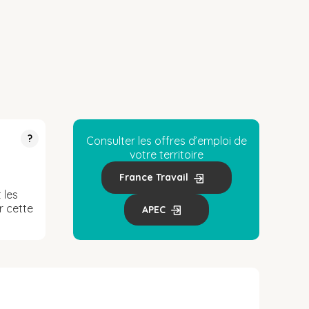
?
Consulter les offres d’emploi de
votre territoire
France Travail
 les
r cette
APEC