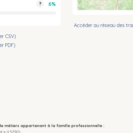
6%
?
Accéder au réseau des tra
ier CSV)
ier PDF)
de métiers appartenant à la famille professionnelle :
t » (L5Z92).