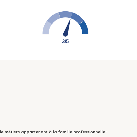
3/5
3/5
de métiers appartenant à la famille professionnelle :