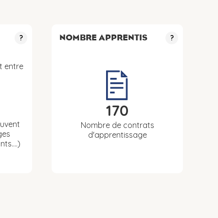
NOMBRE APPRENTIS
?
?
t entre
170
euvent
Nombre de contrats
ges
d'apprentissage
nts….)