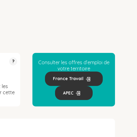
?
Consulter les offres d’emploi de
votre territoire
France Travail
 les
r cette
APEC