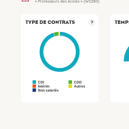
« Professeurs des écoles » (W0Z80).
TYPE DE CONTRATS
TEMP
?
CDI
CDD
Intérim
Autres
Non salariés