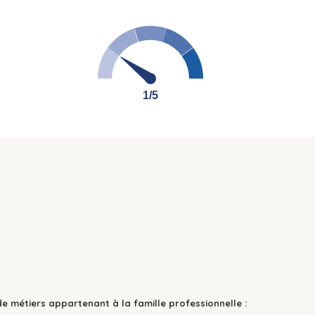
1/5
1/5
de métiers appartenant à la famille professionnelle :