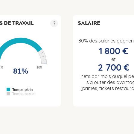
S DE TRAVAIL
SALAIRE
?
80% des salariés gagnen
1 800 €
et
2 700 €
0
100
81%
nets par mois auquel p
s’ajouter des avanta
(primes, tickets restaura
Temps plein
Temps partiel