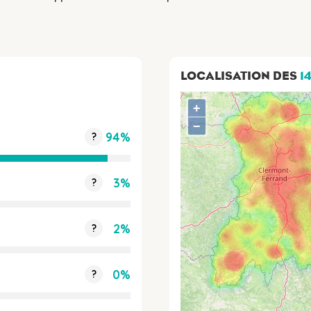
LOCALISATION DES
14
+
−
94%
?
3%
?
2%
?
0%
?