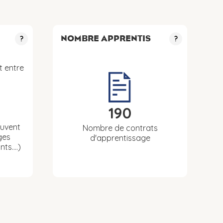
NOMBRE APPRENTIS
?
?
t entre
190
euvent
Nombre de contrats
ges
d'apprentissage
nts….)