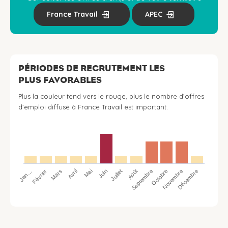
France Travail
APEC
PÉRIODES DE RECRUTEMENT LES
PLUS FAVORABLES
Plus la couleur tend vers le rouge, plus le nombre d’offres
d’emploi diffusé à France Travail est important.
Jan…
Avril
Juillet
Octobre
Mars
Juin
Septembre
Décembre
Février
Mai
Août
Novembre