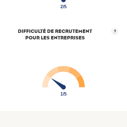
2/5
2/5
DIFFICULTÉ DE RECRUTEMENT
?
POUR LES ENTREPRISES
1/5
1/5