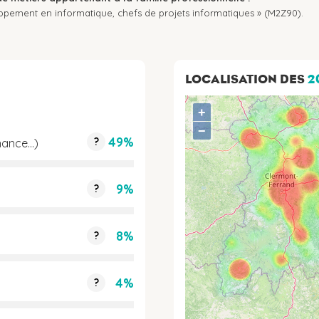
oppement en informatique, chefs de projets informatiques » (M2Z90).
LOCALISATION DES
2
+
−
49%
?
ance...)
9%
?
8%
?
4%
?