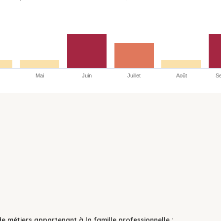
Mai
Juin
Juillet
Août
S
de métiers appartenant à la famille professionnelle :