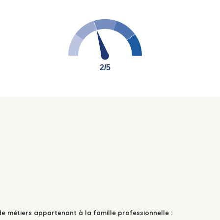
2/5
2/5
de métiers appartenant à la famille professionnelle :