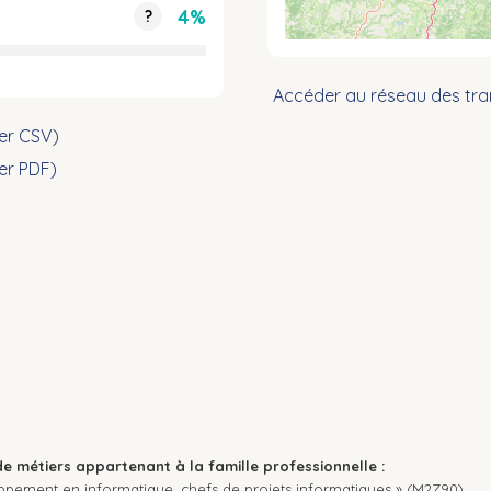
4%
?
Accéder au réseau des tra
ier CSV)
ier PDF)
de métiers appartenant à la famille professionnelle :
oppement en informatique, chefs de projets informatiques » (M2Z90).