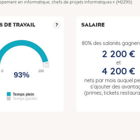
oppement en informatique, chefs de projets informatiques » (M2Z90).
S DE TRAVAIL
SALAIRE
?
80% des salariés gagnen
2 200 €
et
4 200 €
0
100
93%
nets par mois auquel p
s’ajouter des avanta
(primes, tickets restaura
Temps plein
Temps partiel