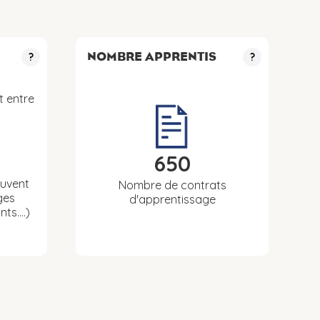
NOMBRE APPRENTIS
?
?
t entre
650
euvent
Nombre de contrats
ges
d'apprentissage
nts….)