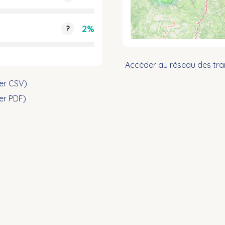
2%
?
Accéder au réseau des tra
ier CSV)
ier PDF)