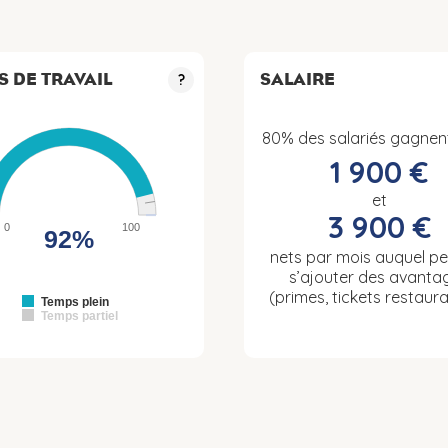
S DE TRAVAIL
SALAIRE
?
80% des salariés gagnen
1 900 €
et
3 900 €
0
100
92%
nets par mois auquel p
s’ajouter des avanta
(primes, tickets restaura
Temps plein
Temps partiel