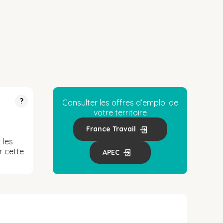
?
Consulter les offres d’emploi de
votre territoire
France Travail
 les
r cette
APEC