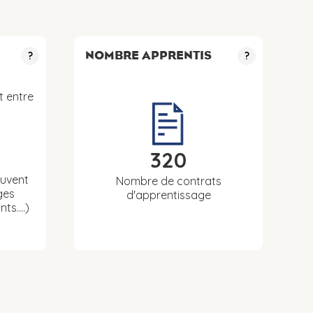
NOMBRE APPRENTIS
?
?
t entre
320
euvent
Nombre de contrats
ges
d'apprentissage
nts….)