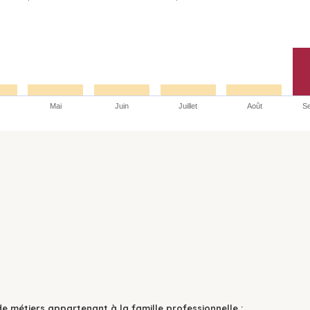
Mai
Juin
Juillet
Août
S
de métiers appartenant à la famille professionnelle :