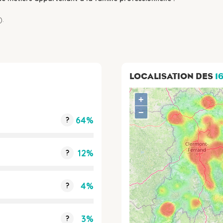
).
LOCALISATION DES
1
+
−
64%
?
12%
?
4%
?
3%
?