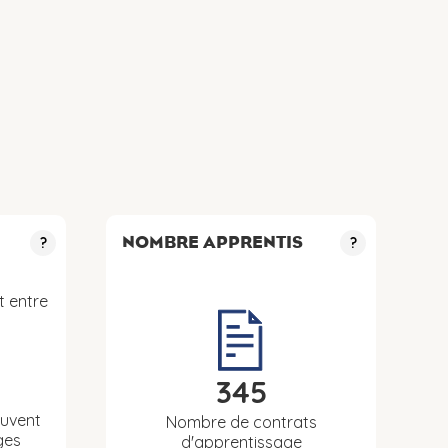
NOMBRE APPRENTIS
?
?
t entre
345
euvent
Nombre de contrats
ges
d'apprentissage