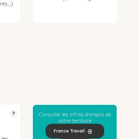
nts….)
?
Consulter les offres d’emploi de
votre territoire
France Travail
 les