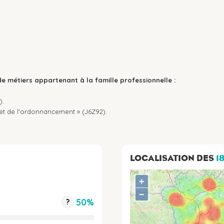
de métiers appartenant à la famille professionnelle :
).
g et de l'ordonnancement » (J6Z92).
LOCALISATION DES
1
+
−
50%
?