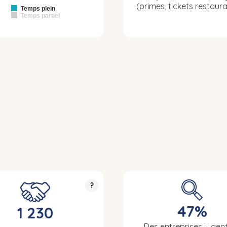
(primes, tickets restaura
Temps plein
Temps partiel
?
47%
1 230
Des entreprises jugent