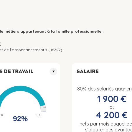
de métiers appartenant à la famille professionnelle :
).
g et de l'ordonnancement » (J6Z92).
S DE TRAVAIL
SALAIRE
?
80% des salariés gagnen
1 900 €
et
4 200 €
0
100
92%
nets par mois auquel p
s’ajouter des avanta