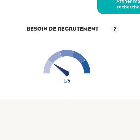
Affiner m
recherche
BESOIN DE RECRUTEMENT
?
1/5
1/5