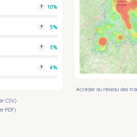
10%
?
5%
?
5%
?
4%
?
Accéder au réseau des tra
ier CSV)
ier PDF)