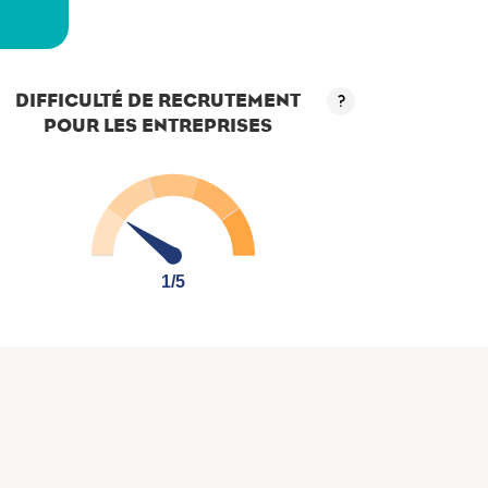
a
DIFFICULTÉ DE RECRUTEMENT
?
POUR LES ENTREPRISES
1/5
1/5