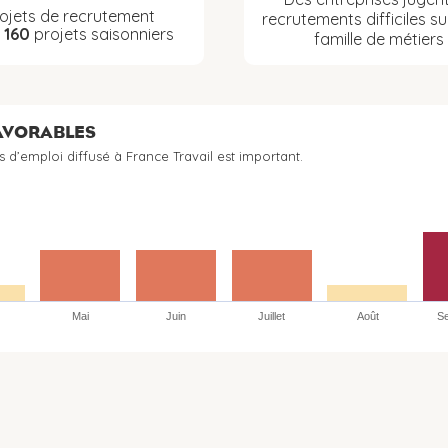
ojets de recrutement
recrutements difficiles su
t
160
projets saisonniers
famille de métiers
FAVORABLES
s d’emploi diffusé à France Travail est important.
Mai
Juin
Juillet
Août
S