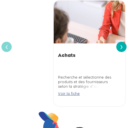
›
‹
Achats
Recherche et sélectionne des
produits et des fournisseurs
selon la stratégie d''achat de
l''entreprise et négocie les
Voir la fiche
contrats commerciaux selon des
objectifs de coûts, délais et
qualité.