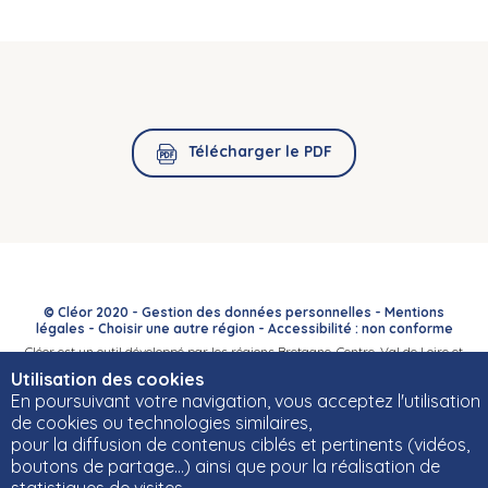
Télécharger le PDF
© Cléor 2020 -
Gestion des données personnelles
-
Mentions
légales
-
Choisir une autre région
-
Accessibilité : non conforme
Cléor est un outil développé par les régions Bretagne, Centre-Val de Loire et
Bourgogne-Franche-Comté et leurs Carif-Oref associés.
Utilisation des cookies
En poursuivant votre navigation, vous acceptez l'utilisation
de cookies ou technologies similaires,
pour la diffusion de contenus ciblés et pertinents (vidéos,
boutons de partage…) ainsi que pour la réalisation de