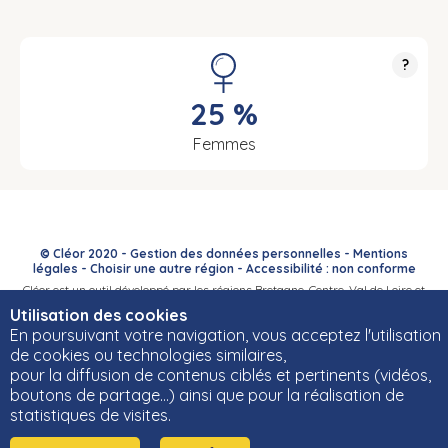
?
25 %
Femmes
© Cléor 2020 -
Gestion des données personnelles
-
Mentions
légales
-
Choisir une autre région
-
Accessibilité : non conforme
Cléor est un outil développé par les régions Bretagne, Centre-Val de Loire et
Bourgogne-Franche-Comté et leurs Carif-Oref associés.
Utilisation des cookies
En poursuivant votre navigation, vous acceptez l'utilisation
de cookies ou technologies similaires,
pour la diffusion de contenus ciblés et pertinents (vidéos,
boutons de partage…) ainsi que pour la réalisation de
statistiques de visites.