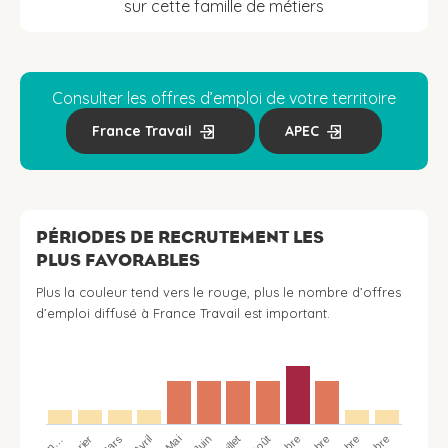
sur cette famille de métiers
Consulter les offres d’emploi de votre territoire
France Travail
APEC
PÉRIODES DE RECRUTEMENT LES
PLUS FAVORABLES
Plus la couleur tend vers le rouge, plus le nombre d’offres
d’emploi diffusé à France Travail est important.
Jan…
Avril
Juillet
Mars
Juin
Mai
Août