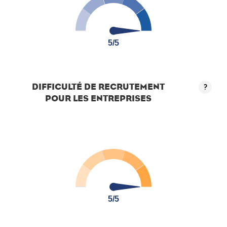
5/5
5/5
DIFFICULTÉ DE RECRUTEMENT
?
POUR LES ENTREPRISES
5/5
5/5