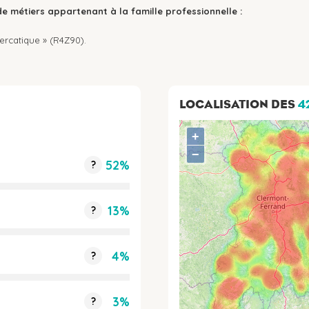
de métiers appartenant à la famille professionnelle :
ercatique » (R4Z90).
LOCALISATION DES
4
+
−
52%
?
13%
?
4%
?
3%
?