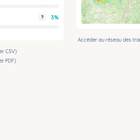
3%
?
Accéder au réseau des tra
ier CSV)
ier PDF)