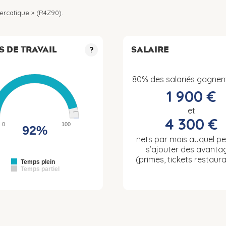
ercatique » (R4Z90).
S DE TRAVAIL
SALAIRE
?
80% des salariés gagnen
1 900 €
et
4 300 €
0
100
92%
nets par mois auquel p
s’ajouter des avanta
(primes, tickets restaura
Temps plein
Temps partiel