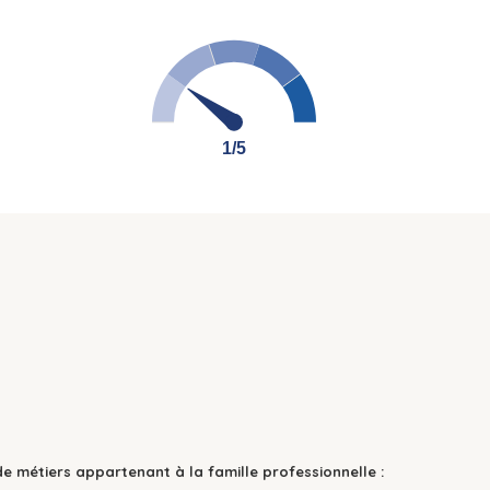
1/5
1/5
de métiers appartenant à la famille professionnelle :