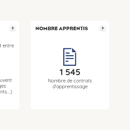
NOMBRE APPRENTIS
?
?
t entre
1 545
euvent
Nombre de contrats
ges
d'apprentissage
nts….)