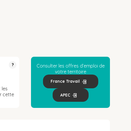
?
Consulter les offres d’emploi de
votre territoire
France Travail
 les
r cette
APEC