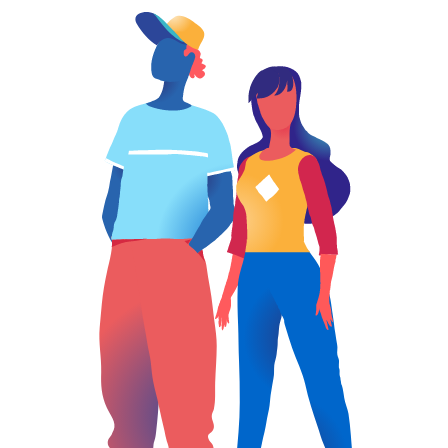
des clients selon les critères
marketing de l''entreprise, les
réglementations du commerce
et les normes de sécurité du
bâtiment.