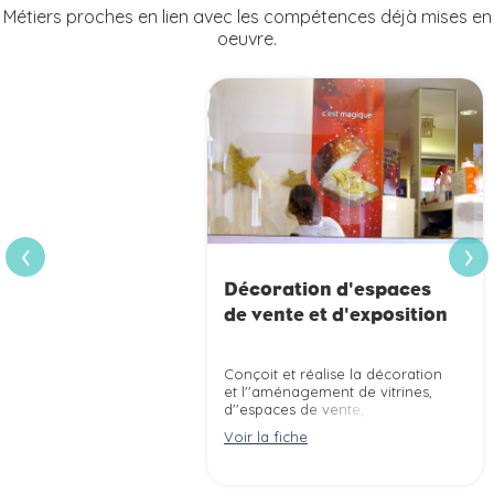
Métiers proches en lien avec les compétences déjà mises en
oeuvre.
›
‹
Décoration d'espaces
de vente et d'exposition
Conçoit et réalise la décoration
et l''aménagement de vitrines,
d''espaces de vente,
d''expositions, pour valoriser
Voir la fiche
des produits, des services,
l''image de marque d''une
entreprise et susciter l''intérêt