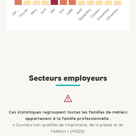
Jan…
Avril
Juillet
Octobre
Mars
Juin
Septembre
Décembre
Février
Mai
Août
Novembre
Secteurs employeurs
Ces statistiques regroupent toutes les familles de métiers
appartenant à la famille professionnelle :
« Ouvriers non qualifiés de l'imprimerie, de la presse et de
l'édition » (F4Z20).