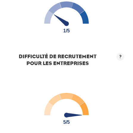
1/5
1/5
DIFFICULTÉ DE RECRUTEMENT
?
POUR LES ENTREPRISES
5/5
5/5