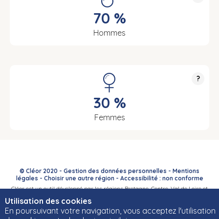
70 %
Hommes
?
30 %
Femmes
© Cléor 2020 -
Gestion des données personnelles
-
Mentions
légales
-
Choisir une autre région
-
Accessibilité : non conforme
Cléor est un outil développé par les régions Bretagne, Centre-Val de Loire et
Bourgogne-Franche-Comté et leurs Carif-Oref associés.
Utilisation des cookies
En poursuivant votre navigation, vous acceptez l'utilisation