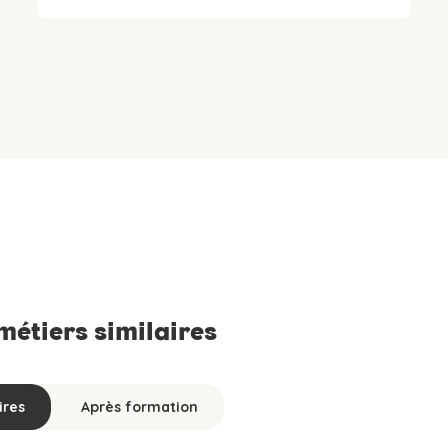
 métiers similaires
ires
Après formation