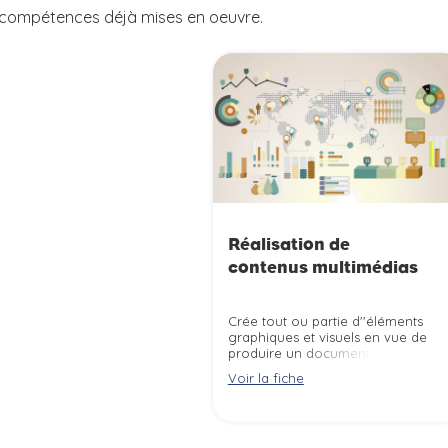
s compétences déjà mises en oeuvre.
Réalisation de
contenus multimédias
Crée tout ou partie d''éléments
graphiques et visuels en vue de
produire un document imprimé,
audiovisuel ou multimédia (livre,
Voir la fiche
plaquette, page web, cd-rom,
film d''animation, jeux vidéo, ...).