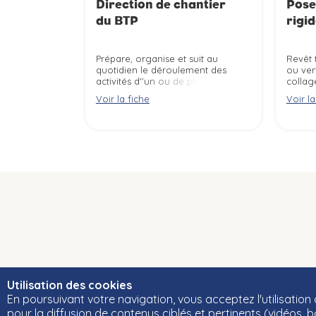
Direction de chantier
Pose
du BTP
rigi
Prépare, organise et suit au
Revêt 
quotidien le déroulement des
ou ver
activités d''un ou de plusieurs
collag
chantiers de Bâtiment Travaux
rigide
Voir la fiche
Voir la
Publics selon les normes de
pierre
sécurité. Coordonne les
les règ
interventions des équipes
internes et externes à
l''entreprise selon les impératifs
de délais.
Utilisation des cookies
En poursuivant votre navigation, vous acceptez l'utilisation
© Cléor 2020 -
Gestion des données personnelles
pour la diffusion de contenus ciblés et pertinents (vidéos, b