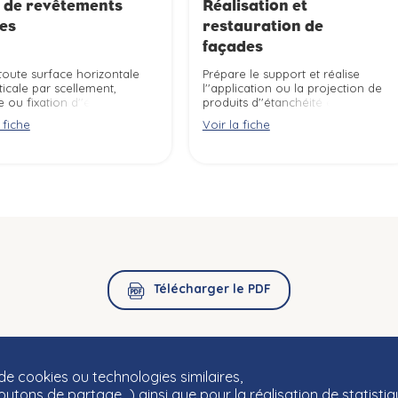
 de revêtements
Réalisation et
des
restauration de
façades
toute surface horizontale
Prépare le support et réalise
ticale par scellement,
l''application ou la projection de
e ou fixation d''éléments
produits d''étanchéité et de
s (carrelage, faïence,
parement pour l''entretien, la
 fiche
Voir la fiche
s ornementales, ...) selon
rénovation et l''embellissement
les de sécurité.
de façades, murs et terrasses
selon les règles de sécurité.
Télécharger le PDF
 de cookies ou technologies similaires,
-
Mentions légales
outons de partage…) ainsi que pour la réalisation de statistiqu