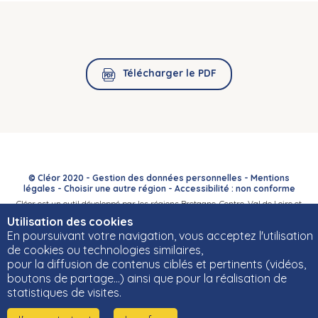
Télécharger le PDF
© Cléor 2020 -
Gestion des données personnelles
-
Mentions
légales
-
Choisir une autre région
-
Accessibilité : non conforme
Cléor est un outil développé par les régions Bretagne, Centre-Val de Loire et
Bourgogne-Franche-Comté et leurs Carif-Oref associés.
Utilisation des cookies
En poursuivant votre navigation, vous acceptez l'utilisation
de cookies ou technologies similaires,
pour la diffusion de contenus ciblés et pertinents (vidéos,
boutons de partage…) ainsi que pour la réalisation de
statistiques de visites.