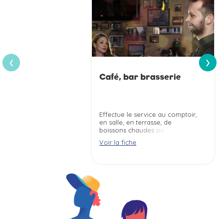
›
‹
Café, bar brasserie
Effectue le service au comptoir,
en salle, en terrasse, de
boissons chaudes ou froides
selon la législation relative à la
Voir la fiche
consommation d''alcools.
Entretient la verrerie, les
équipements du bar et les
locaux selon les règles
d''hygiène et la réglementation
sur les Etablissements Recevant
du Public (ERP).