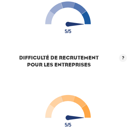
5/5
5/5
DIFFICULTÉ DE RECRUTEMENT
?
POUR LES ENTREPRISES
5/5
5/5