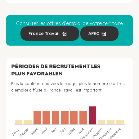
Consulter les offres d’emploi de votre territoire
France Travail
APEC
PÉRIODES DE RECRUTEMENT LES
PLUS FAVORABLES
Plus la couleur tend vers le rouge, plus le nombre d’offres
d’emploi diffusé à France Travail est important.
Jan…
Avril
Juillet
Octobre
Mars
Juin
Septembre
Décembre
Février
Mai
Août
Novembre