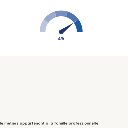
4/5
4/5
de métiers appartenant à la famille professionnelle :