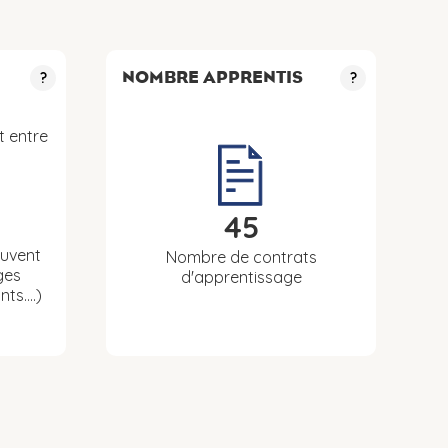
NOMBRE APPRENTIS
?
?
t entre
45
euvent
Nombre de contrats
ges
d'apprentissage
nts….)