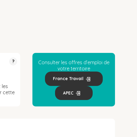
?
Consulter les offres d’emploi de
votre territoire
France Travail
 les
r cette
APEC