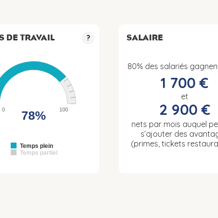
S DE TRAVAIL
SALAIRE
?
80% des salariés gagnen
1 700 €
et
2 900 €
0
100
78%
nets par mois auquel p
s’ajouter des avanta
(primes, tickets restaura
Temps plein
Temps partiel