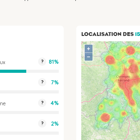
LOCALISATION DES
1
+
−
81%
?
aux
7%
?
4%
?
nne
2%
?