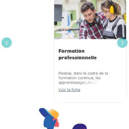
›
‹
Formation
professionnelle
Réalise, dans le cadre de la
formation continue, les
apprentissages des savoirs et
des savoir-faire de publics
Voir la fiche
adultes ou jeunes afin de
favoriser leur insertion
professionnelle ou leur
adaptation aux évolutions
techniques et professionnelles.