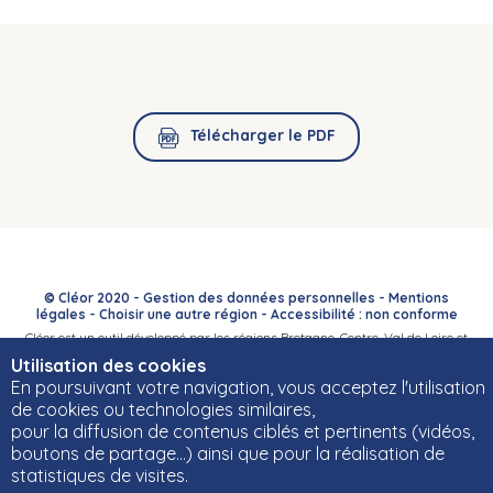
Télécharger le PDF
© Cléor 2020 -
Gestion des données personnelles
-
Mentions
légales
-
Choisir une autre région
-
Accessibilité : non conforme
Cléor est un outil développé par les régions Bretagne, Centre-Val de Loire et
Bourgogne-Franche-Comté et leurs Carif-Oref associés.
Utilisation des cookies
En poursuivant votre navigation, vous acceptez l'utilisation
de cookies ou technologies similaires,
pour la diffusion de contenus ciblés et pertinents (vidéos,
boutons de partage…) ainsi que pour la réalisation de
statistiques de visites.