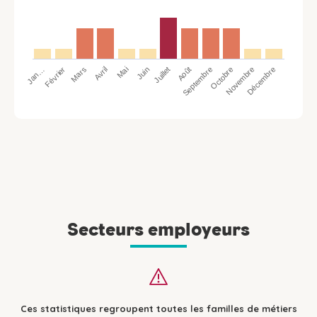
Jan…
Avril
Juillet
Octobre
Mars
Juin
Septembre
Décembre
Février
Mai
Août
Novembre
Secteurs employeurs
Ces statistiques regroupent toutes les familles de métiers