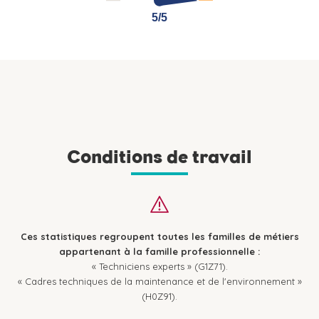
5/5
5/5
Conditions de travail
Ces statistiques regroupent toutes les familles de métiers
appartenant à la famille professionnelle :
« Techniciens experts » (G1Z71).
« Cadres techniques de la maintenance et de l'environnement »
(H0Z91).