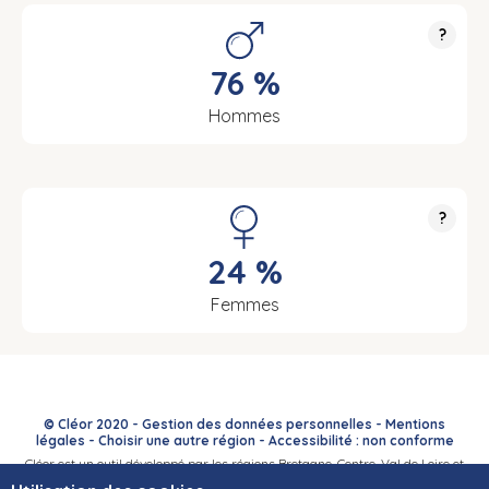
?
76 %
Hommes
?
24 %
Femmes
© Cléor 2020 -
Gestion des données personnelles
-
Mentions
légales
-
Choisir une autre région
-
Accessibilité : non conforme
Cléor est un outil développé par les régions Bretagne, Centre-Val de Loire et
Bourgogne-Franche-Comté et leurs Carif-Oref associés.