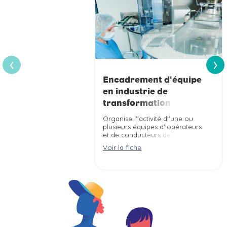
›
‹
Encadrement d'équipe
en industrie de
transformation
Organise l''activité d''une ou
plusieurs équipes d''opérateurs
et de conducteurs de machines
ou de lignes de transformation
Voir la fiche
de matière en produit
(alimentaire, chimique,
plastique, ...) ou en production
d''énergie.