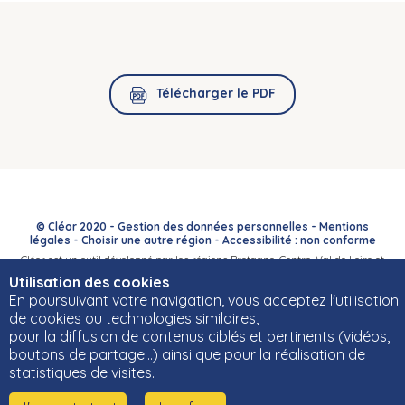
Télécharger le PDF
© Cléor 2020 -
Gestion des données personnelles
-
Mentions
légales
-
Choisir une autre région
-
Accessibilité : non conforme
Cléor est un outil développé par les régions Bretagne, Centre-Val de Loire et
Bourgogne-Franche-Comté et leurs Carif-Oref associés.
Utilisation des cookies
En poursuivant votre navigation, vous acceptez l'utilisation
de cookies ou technologies similaires,
pour la diffusion de contenus ciblés et pertinents (vidéos,
boutons de partage…) ainsi que pour la réalisation de
statistiques de visites.