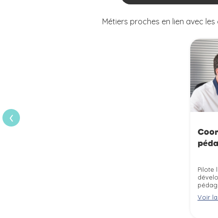
Métiers proches en lien avec le
›
Coor
péda
Pilote 
dével
pédag
l''orga
Voir la
l''acc
qualif
format