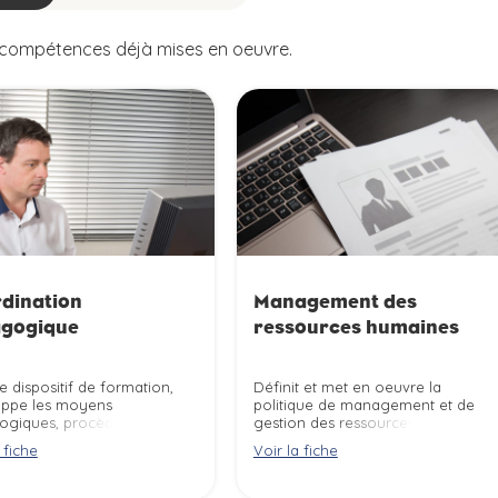
s compétences déjà mises en oeuvre.
dination
Management des
gogique
ressources humaines
le dispositif de formation,
Définit et met en oeuvre la
oppe les moyens
politique de management et de
ogiques, procède à
gestion des ressources
nisation et à
humaines (recrutement,
 fiche
Voir la fiche
ompagnement de la
rémunération, mobilité, gestion
ication des personnes en
des carrières, ...) de la structure.
ion.
Elabore ou supervise la gestion