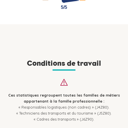
5/5
5/5
Conditions de travail
Ces statistiques regroupent toutes les familles de métiers
appartenant à la famille professionnelle :
« Responsables logistiques (non cadres) » (J4Z80).
« Techniciens des transports et du tourisme » (J5Z80).
« Cadres des transports » (J6Z90).