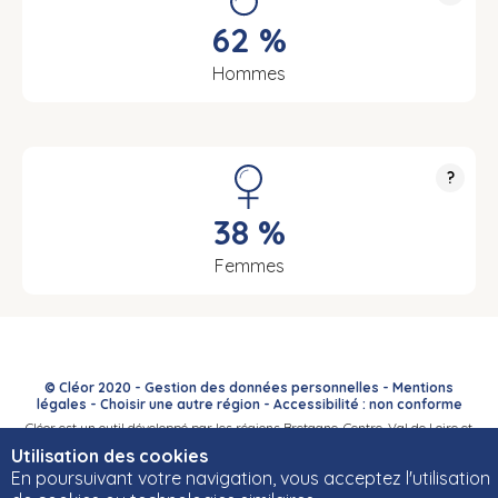
62 %
Hommes
?
38 %
Femmes
© Cléor 2020 -
Gestion des données personnelles
-
Mentions
légales
-
Choisir une autre région
-
Accessibilité : non conforme
Cléor est un outil développé par les régions Bretagne, Centre-Val de Loire et
Bourgogne-Franche-Comté et leurs Carif-Oref associés.
Utilisation des cookies
En poursuivant votre navigation, vous acceptez l'utilisation