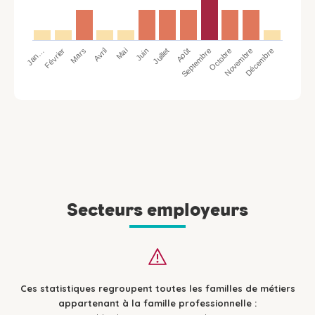
Jan…
Avril
Juillet
Octobre
Mars
Juin
Septembre
Décembre
Février
Mai
Août
Novembre
Secteurs employeurs
Ces statistiques regroupent toutes les familles de métiers
appartenant à la famille professionnelle :