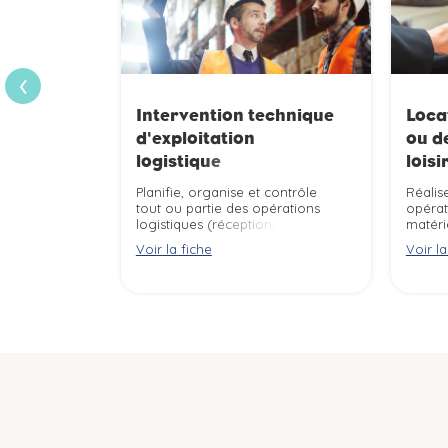
›
Intervention technique
Loca
d'exploitation
ou d
logistique
loisi
Planifie, organise et contrôle
Réalis
tout ou partie des opérations
opérat
logistiques (réception, stockage,
matéri
préparation de commandes,
loisirs
Voir la fiche
Voir la
approvisionnement, expédition
sécuri
de marchandises, produits, ...)
person
d''un site (plate-forme
logistique, unité de production,
...) ou d''un service, selon les
impératifs (délais, qualité, coûts,
...), la réglementation et les
règles d''hygiène et de sécurité.