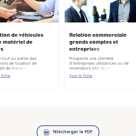
tion de véhicules
Relation commerciale
e matériel de
grands comptes et
rs
entreprises
e tout ou partie des
Prospecte une clientèle
ions de location de
d''entreprises utilisatrices ou de
els de transport ou de
revendeurs afin de présenter et
 selon les règles de
de vendre des produits ou des
 fiche
Voir la fiche
té des biens et des
services selon les objectifs
nes.
commerciaux de la structure.
Télécharger le PDF